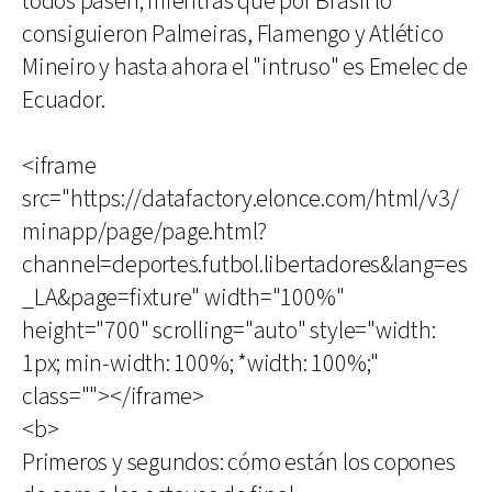
todos pasen; mientras que por Brasil lo
consiguieron Palmeiras, Flamengo y Atlético
Mineiro y hasta ahora el "intruso" es Emelec de
Ecuador.
<iframe
src="https://datafactory.elonce.com/html/v3/
minapp/page/page.html?
channel=deportes.futbol.libertadores&lang=es
_LA&page=fixture" width="100%"
height="700" scrolling="auto" style="width:
1px; min-width: 100%; *width: 100%;"
class=""></iframe>
<b>
Primeros y segundos: cómo están los copones