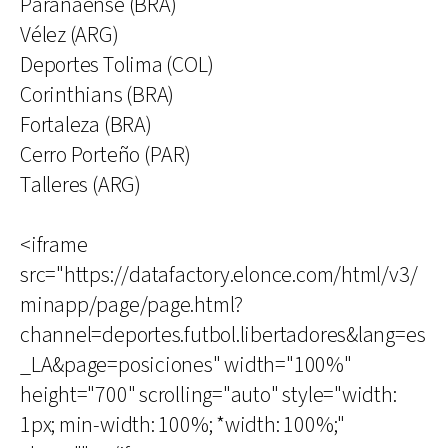
Paranaense (BRA)
Vélez (ARG)
Deportes Tolima (COL)
Corinthians (BRA)
Fortaleza (BRA)
Cerro Porteño (PAR)
Talleres (ARG)
<iframe
src="https://datafactory.elonce.com/html/v3/
minapp/page/page.html?
channel=deportes.futbol.libertadores&lang=es
_LA&page=posiciones" width="100%"
height="700" scrolling="auto" style="width:
1px; min-width: 100%; *width: 100%;"