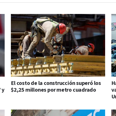
El costo de la construcción superó los
H
 y
$2,25 millones por metro cuadrado
v
U