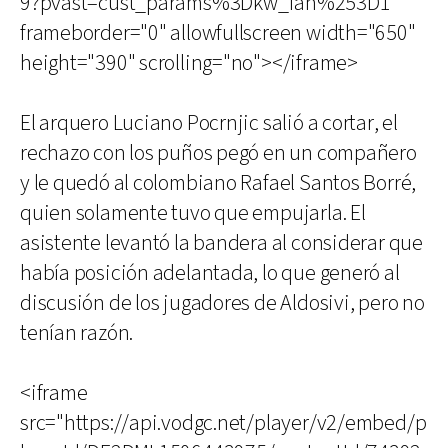
9?pvast=cust_params%3Dkw_fan%253D1"
frameborder="0" allowfullscreen width="650"
height="390" scrolling="no"></iframe>
El arquero Luciano Pocrnjic salió a cortar, el
rechazo con los puños pegó en un compañero
y le quedó al colombiano Rafael Santos Borré,
quien solamente tuvo que empujarla. El
asistente levantó la bandera al considerar que
había posición adelantada, lo que generó al
discusión de los jugadores de Aldosivi, pero no
tenían razón.
<iframe
src="https://api.vodgc.net/player/v2/embed/p