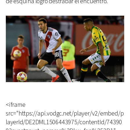
de esquina logró destrabar el encuentro.
<iframe
src="https://api.vodgc.net/player/v2/embed/p
layerId/DE2DML1506443975/contentId/74390