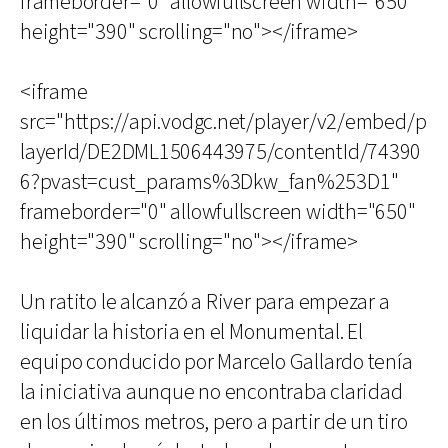
frameborder="0" allowfullscreen width="650"
height="390" scrolling="no"></iframe>
<iframe
src="https://api.vodgc.net/player/v2/embed/p
layerId/DE2DML1506443975/contentId/74390
6?pvast=cust_params%3Dkw_fan%253D1"
frameborder="0" allowfullscreen width="650"
height="390" scrolling="no"></iframe>
Un ratito le alcanzó a River para empezar a
liquidar la historia en el Monumental. El
equipo conducido por Marcelo Gallardo tenía
la iniciativa aunque no encontraba claridad
en los últimos metros, pero a partir de un tiro