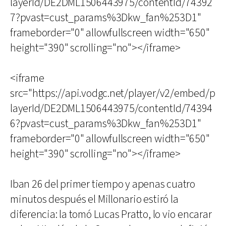
layerId/DE2DML1506443975/contentId/74392
7?pvast=cust_params%3Dkw_fan%253D1"
frameborder="0" allowfullscreen width="650"
height="390" scrolling="no"></iframe>
<iframe
src="https://api.vodgc.net/player/v2/embed/p
layerId/DE2DML1506443975/contentId/74394
6?pvast=cust_params%3Dkw_fan%253D1"
frameborder="0" allowfullscreen width="650"
height="390" scrolling="no"></iframe>
Iban 26 del primer tiempo y apenas cuatro
minutos después el Millonario estiró la
diferencia: la tomó Lucas Pratto, lo vio encarar