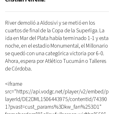
River demolió a Aldosivi y se metió en los
cuartos de final de la Copa de la Superliga. La
ida en Mar del Plata había terminado 1-1 y esta
noche, en el estadio Monumental, el Millonario
se quedó con una categórica victoria por 6-0.
Ahora, espera por Atlético Tucumán o Talleres
de Córdoba.
<iframe
src="https://api.vodgc.net/player/v2/embed/p
layerId/DE2DML1506443975/contentId/74390
1?pvast=cust_params%3Dkw_fan%253D1"