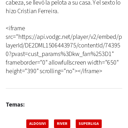
cabeza, se llevó la pelota a su casa. Y el sexto lo
hizo Cristian Ferreira.
<iframe
src="https://api.vodgc.net/player/v2/embed/p
layerId/DE2DML1506443975/contentId/74395
0?pvast=cust_params%3Dkw_fan%253D1"
frameborder="0" allowfullscreen width="650"
height="390" scrolling="no"></iframe>
Temas:
ALDOSIVI
RIVER
SUPERLIGA