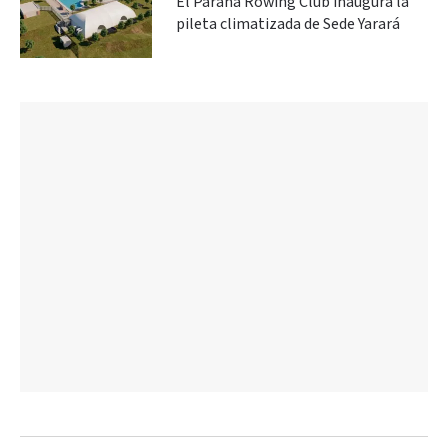
El Paraná Rowing Club inaugura la
pileta climatizada de Sede Yarará