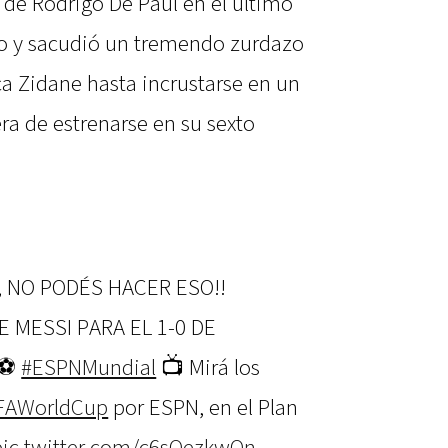
 de Rodrigo De Paul en el último
rco y sacudió un tremendo zurdazo
ca Zidane hasta incrustarse en un
a de estrenarse en su sexto
, NO PODÉS HACER ESO!!
 MESSI PARA EL 1-0 DE
! ⚽
#ESPNMundial
📺 Mirá los
FAWorldCup
por ESPN, en el Plan
pic.twitter.com/c6sQezkwOn