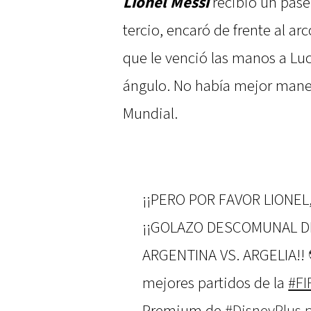
Lionel Messi
recibió un pase
tercio, encaró de frente al a
que le venció las manos a Lu
ángulo. No había mejor maner
Mundial.
¡¡PERO POR FAVOR LIONEL
¡¡GOLAZO DESCOMUNAL DE
ARGENTINA VS. ARGELIA!
mejores partidos de la
#FI
Premium de
#DisneyPlus