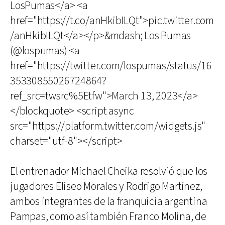
LosPumas</a> <a
href="https://t.co/anHkibILQt">pic.twitter.com
/anHkibILQt</a></p>&mdash; Los Pumas
(@lospumas) <a
href="https://twitter.com/lospumas/status/16
35330855026724864?
ref_src=twsrc%5Etfw">March 13, 2023</a>
</blockquote> <script async
src="https://platform.twitter.com/widgets.js"
charset="utf-8"></script>
El entrenador Michael Cheika resolvió que los
jugadores Eliseo Morales y Rodrigo Martínez,
ambos integrantes de la franquicia argentina
Pampas, como así también Franco Molina, de