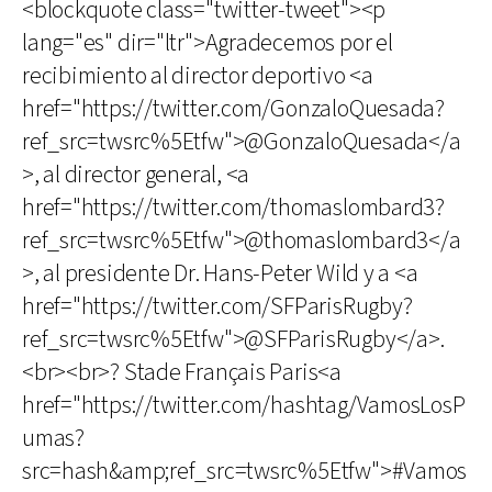
<blockquote class="twitter-tweet"><p
lang="es" dir="ltr">Agradecemos por el
recibimiento al director deportivo <a
href="https://twitter.com/GonzaloQuesada?
ref_src=twsrc%5Etfw">@GonzaloQuesada</a
>, al director general, <a
href="https://twitter.com/thomaslombard3?
ref_src=twsrc%5Etfw">@thomaslombard3</a
>, al presidente Dr. Hans-Peter Wild y a <a
href="https://twitter.com/SFParisRugby?
ref_src=twsrc%5Etfw">@SFParisRugby</a>.
<br><br>? Stade Français Paris<a
href="https://twitter.com/hashtag/VamosLosP
umas?
src=hash&amp;ref_src=twsrc%5Etfw">#Vamos