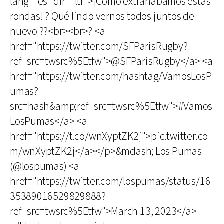
lang="es" dir="ltr">¡Cómo extrañábamos estas
rondas! ? Qué lindo vernos todos juntos de
nuevo ??<br><br>? <a
href="https://twitter.com/SFParisRugby?
ref_src=twsrc%5Etfw">@SFParisRugby</a> <a
href="https://twitter.com/hashtag/VamosLosP
umas?
src=hash&amp;ref_src=twsrc%5Etfw">#Vamos
LosPumas</a> <a
href="https://t.co/wnXyptZK2j">pic.twitter.co
m/wnXyptZK2j</a></p>&mdash; Los Pumas
(@lospumas) <a
href="https://twitter.com/lospumas/status/16
35389016529829888?
ref_src=twsrc%5Etfw">March 13, 2023</a>