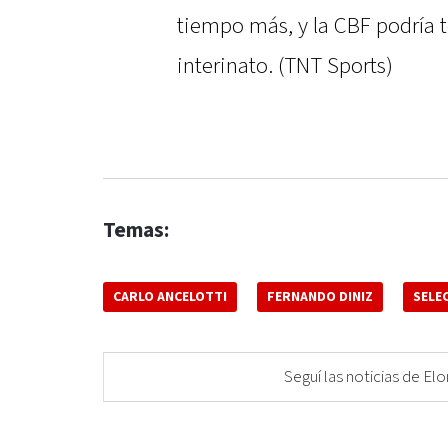
tiempo más, y la CBF podría t
interinato. (TNT Sports)
Temas:
CARLO ANCELOTTI
FERNANDO DINIZ
SELE
Seguí las noticias de 