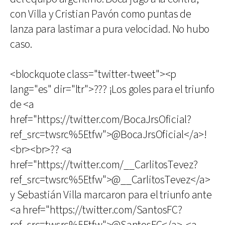
con Villa y Cristian Pavón como puntas de
lanza para lastimar a pura velocidad. No hubo
caso.
<blockquote class="twitter-tweet"><p
lang="es" dir="ltr">??? ¡Los goles para el triunfo
de <a
href="https://twitter.com/BocaJrsOficial?
ref_src=twsrc%5Etfw">@BocaJrsOficial</a>!
<br><br>?? <a
href="https://twitter.com/__CarlitosTevez?
ref_src=twsrc%5Etfw">@__CarlitosTevez</a>
y Sebastián Villa marcaron para el triunfo ante
<a href="https://twitter.com/SantosFC?