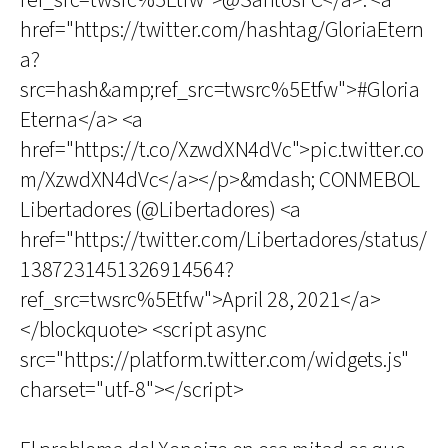
ref_src=twsrc%5Etfw">@SantosFC</a>. <a
href="https://twitter.com/hashtag/GloriaEtern
a?
src=hash&amp;ref_src=twsrc%5Etfw">#Gloria
Eterna</a> <a
href="https://t.co/XzwdXN4dVc">pic.twitter.co
m/XzwdXN4dVc</a></p>&mdash; CONMEBOL
Libertadores (@Libertadores) <a
href="https://twitter.com/Libertadores/status/
1387231451326914564?
ref_src=twsrc%5Etfw">April 28, 2021</a>
</blockquote> <script async
src="https://platform.twitter.com/widgets.js"
charset="utf-8"></script>