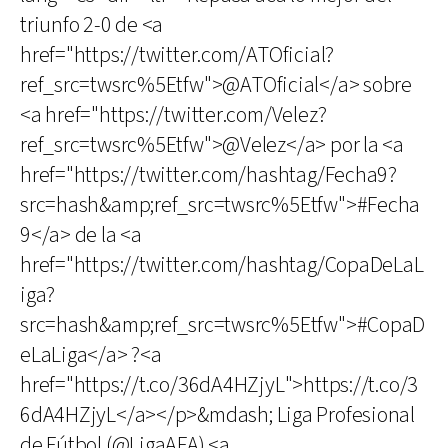
triunfo 2-0 de <a
href="https://twitter.com/ATOficial?
ref_src=twsrc%5Etfw">@ATOficial</a> sobre
<a href="https://twitter.com/Velez?
ref_src=twsrc%5Etfw">@Velez</a> por la <a
href="https://twitter.com/hashtag/Fecha9?
src=hash&amp;ref_src=twsrc%5Etfw">#Fecha
9</a> de la <a
href="https://twitter.com/hashtag/CopaDeLaL
iga?
src=hash&amp;ref_src=twsrc%5Etfw">#CopaD
eLaLiga</a> ?<a
href="https://t.co/36dA4HZjyL">https://t.co/3
6dA4HZjyL</a></p>&mdash; Liga Profesional
de Fútbol (@LigaAFA) <a