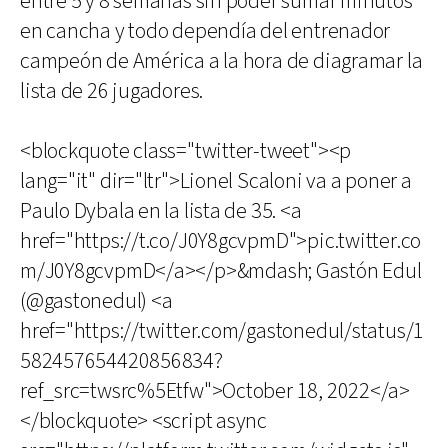
entre 5 y 8 semanas sin poder sumar minutos
en cancha y todo dependía del entrenador
campeón de América a la hora de diagramar la
lista de 26 jugadores.
<blockquote class="twitter-tweet"><p
lang="it" dir="ltr">Lionel Scaloni va a poner a
Paulo Dybala en la lista de 35. <a
href="https://t.co/J0Y8gcvpmD">pic.twitter.co
m/J0Y8gcvpmD</a></p>&mdash; Gastón Edul
(@gastonedul) <a
href="https://twitter.com/gastonedul/status/1
582457654420856834?
ref_src=twsrc%5Etfw">October 18, 2022</a>
</blockquote> <script async