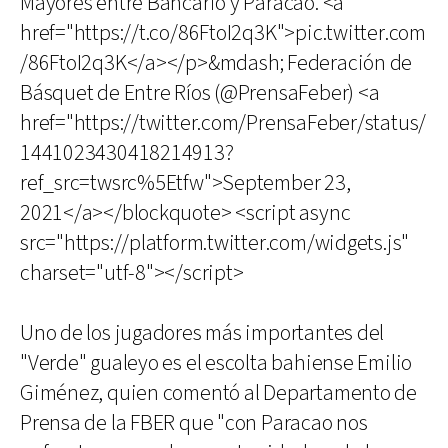
Mayores entre Bancario y Paracao. <a
href="https://t.co/86FtoI2q3K">pic.twitter.com
/86FtoI2q3K</a></p>&mdash; Federación de
Básquet de Entre Ríos (@PrensaFeber) <a
href="https://twitter.com/PrensaFeber/status/
1441023430418214913?
ref_src=twsrc%5Etfw">September 23,
2021</a></blockquote> <script async
src="https://platform.twitter.com/widgets.js"
charset="utf-8"></script>
Uno de los jugadores más importantes del
"Verde" gualeyo es el escolta bahiense Emilio
Giménez, quien comentó al Departamento de
Prensa de la FBER que "con Paracao nos