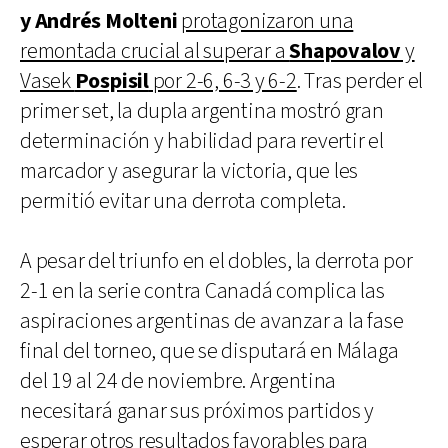
y Andrés Molteni
protagonizaron una
remontada crucial al superar a
Shapovalov
y
Vasek
Pospisil
por 2-6, 6-3 y 6-2
. Tras perder el
primer set, la dupla argentina mostró gran
determinación y habilidad para revertir el
marcador y asegurar la victoria, que les
permitió evitar una derrota completa.
A pesar del triunfo en el dobles, la derrota por
2-1 en la serie contra Canadá complica las
aspiraciones argentinas de avanzar a la fase
final del torneo, que se disputará en Málaga
del 19 al 24 de noviembre. Argentina
necesitará ganar sus próximos partidos y
esperar otros resultados favorables para