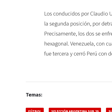
Los conducidos por Claudio 
la segunda posición, por det
Precisamente, los dos se enfr
hexagonal. Venezuela, con cua
fue tercera y cerró Perú con d
Temas:
FÚTBOL
SELECCIÓN ARGENTINA SUB 20
S