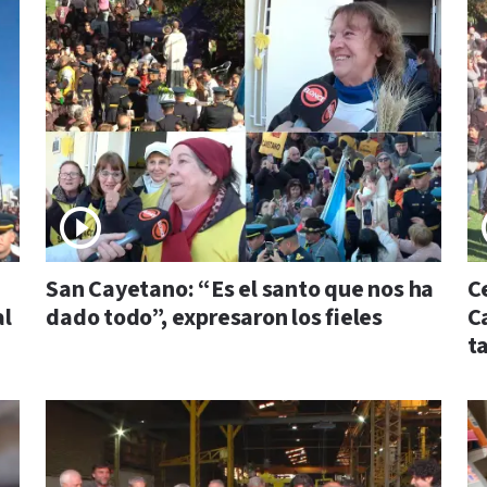
San Cayetano: “Es el santo que nos ha
C
al
dado todo”, expresaron los fieles
C
t