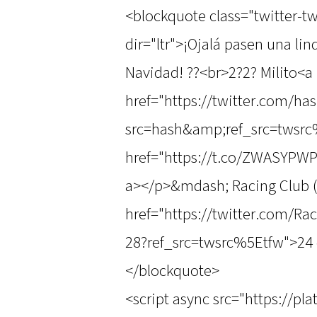
<blockquote class="twitter-t
dir="ltr">¡Ojalá pasen una li
Navidad! ??<br>2?2? Milito<a
href="https://twitter.com/has
src=hash&amp;ref_src=twsrc%
href="https://t.co/ZWASYPW
a></p>&mdash; Racing Club 
href="https://twitter.com/R
28?ref_src=twsrc%5Etfw">24 
</blockquote>
<script async src="https://pl