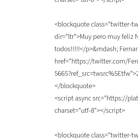
<blockquote class="twitter-t
dir="ltr">Muy pero muy feliz
todos!!!!!</p>&mdash; Ferna
href="https://twitter.com/Fe
5665?ref_src=twsrc%5Etfw">
</blockquote>
<script async src="https://pl
charset="utf-8"></script>
<blockquote class="twitter-t