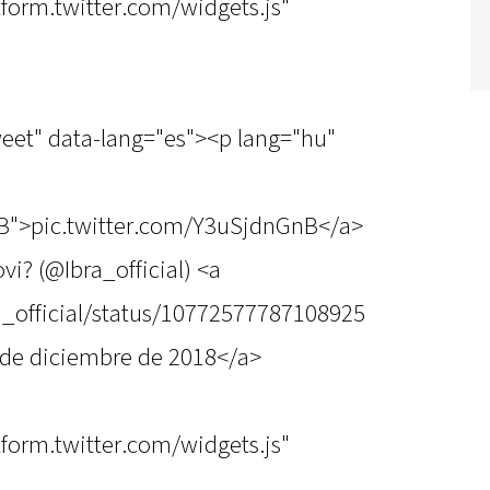
atform.twitter.com/widgets.js"
weet" data-lang="es"><p lang="hu"
nB">pic.twitter.com/Y3uSjdnGnB</a>
i? (@Ibra_official) <a
ra_official/status/10772577787108925
de diciembre de 2018</a>
atform.twitter.com/widgets.js"