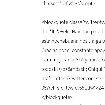
charset="utf-8"></script>
<blockquote class="twitter-t
dir="ltr">Feliz Navidad para l
esta nochebuena nos traiga p
Gracias por el constante apoyo
para mejorar la AFA y nuestro
todos!!!</p>&mdash; Chiqui 
href="https://twitter.com/t
05?ref_src=twsrc%5Etfw">24 
</blockquote>