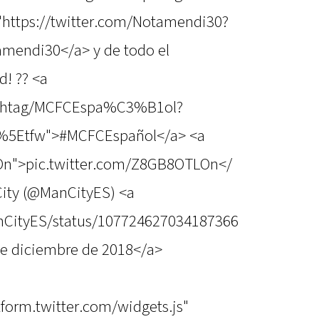
f="https://twitter.com/Notamendi30?
mendi30</a> y de todo el
d! ?? <a
hashtag/MCFCEspa%C3%B1ol?
c%5Etfw">#MCFCEspañol</a> <a
LOn">pic.twitter.com/Z8GB8OTLOn</
ity (@ManCityES) <a
anCityES/status/107724627034187366
e diciembre de 2018</a>
atform.twitter.com/widgets.js"