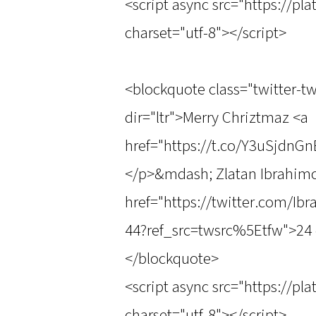
<script async src="https://pl
charset="utf-8"></script>
<blockquote class="twitter-t
dir="ltr">Merry Chriztmaz <a
href="https://t.co/Y3uSjdnG
</p>&mdash; Zlatan Ibrahimov
href="https://twitter.com/Ib
44?ref_src=twsrc%5Etfw">24 
</blockquote>
<script async src="https://pl
charset="utf-8"></script>