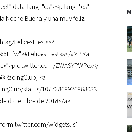
weet" data-lang="es"><p lang="es"
M
nda Noche Buena y una muy feliz
htag/FelicesFiestas?
5Etfw">#FelicesFiestas</a> ? <a
Pex">pic.twitter.com/ZWASYPWPex</
(@RacingClub) <a
acingClub/status/10772869926968033
de diciembre de 2018</a>
atform.twitter.com/widgets.js"