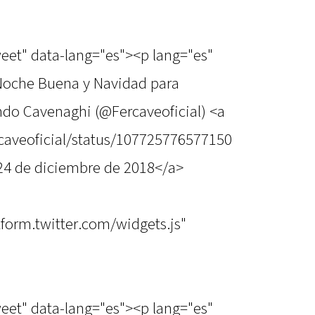
weet" data-lang="es"><p lang="es"
 Noche Buena y Navidad para
ndo Cavenaghi (@Fercaveoficial) <a
rcaveoficial/status/107725776577150
24 de diciembre de 2018</a>
atform.twitter.com/widgets.js"
weet" data-lang="es"><p lang="es"