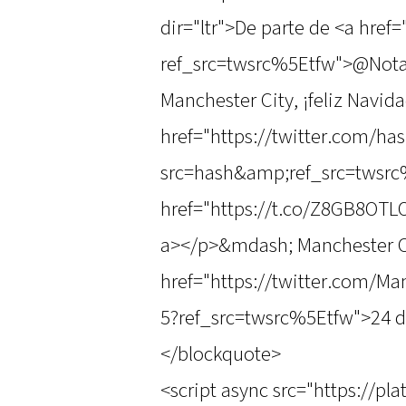
dir="ltr">De parte de <a hre
ref_src=twsrc%5Etfw">@Nota
Manchester City, ¡feliz Navida
href="https://twitter.com/
src=hash&amp;ref_src=twsr
href="https://t.co/Z8GB8OT
a></p>&mdash; Manchester C
href="https://twitter.com/M
5?ref_src=twsrc%5Etfw">24 d
</blockquote>
<script async src="https://pl