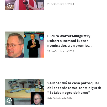
nominación internacional
28 de Octubre de 2024
El cura Walter Minigutti y
Roberto Romani fueron
nominados a un premio
internacional
27 de Octubre de 2024
Se incendió la casa parroquial
del sacerdote Walter Minigutti:
“Estaba negro de humo”
8 de Octubre de 2024