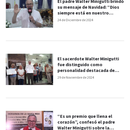
El padre Walter Minigutti brindó
su mensaje de Navidad: “Dios
siempre está en nuestro
corazón”
24 de Diciembre de 2024
El sacerdote Walter Minigutti
fue distinguido como
personalidad destacada de
Paraná
29 de Noviembre de 2024
“Es un premio que llena el
corazón”, confesó el padre
Walter Minigutti sobre la