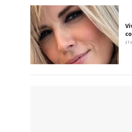
Vi
co
17 