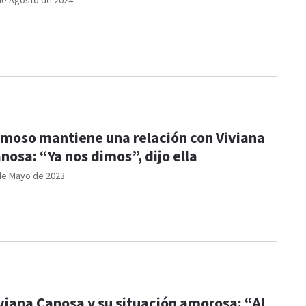
de Agosto de 2024
moso mantiene una relación con Viviana
nosa: “Ya nos dimos”, dijo ella
de Mayo de 2023
viana Canosa y su situación amorosa: “Al