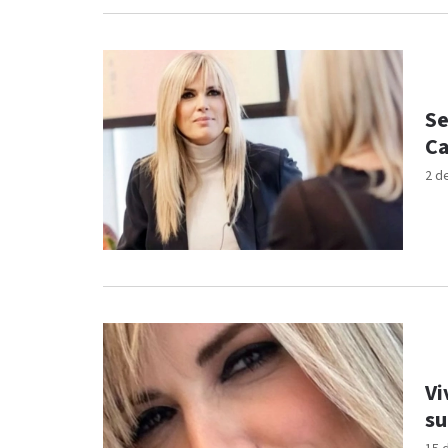
Se
C
2 d
Vi
su