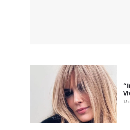
“I
Vi
13 