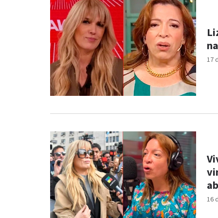
Li
na
17 
Vi
vi
ab
16 