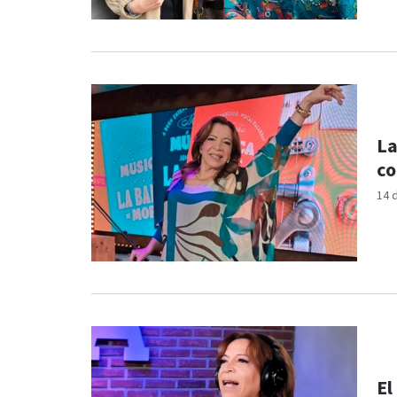
La
co
14 
El