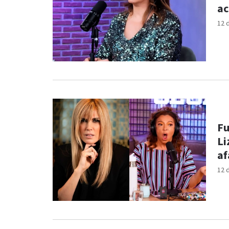
ac
12 
Fu
Li
af
12 