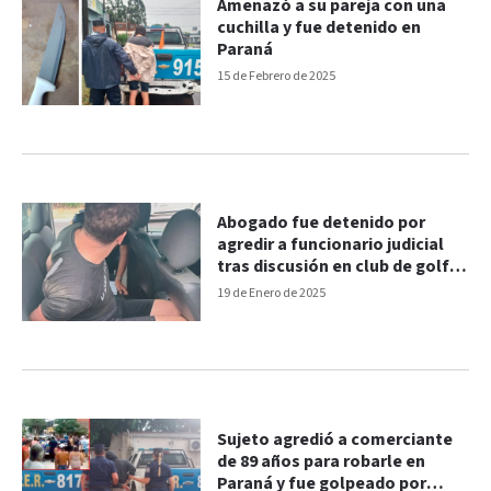
Amenazó a su pareja con una
cuchilla y fue detenido en
Paraná
15 de Febrero de 2025
Abogado fue detenido por
agredir a funcionario judicial
tras discusión en club de golf
entrerriano
19 de Enero de 2025
Sujeto agredió a comerciante
de 89 años para robarle en
Paraná y fue golpeado por