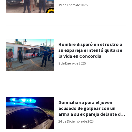
vecinos
19 de Enero de 2025
Hombre disparó en el rostro a
su expareja e intentó quitarse
la vida en Concordia
8 de Enero de 2025
Domiciliaria para el joven
acusado de golpear con un
arma a su ex pareja delante de
su hija
24 de Diciembre de 2024