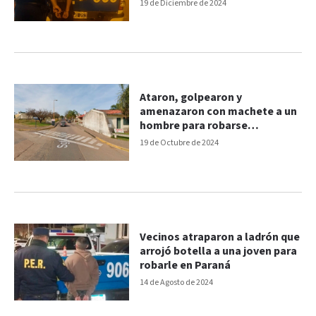
drogas"
19 de Diciembre de 2024
Ataron, golpearon y
amenazaron con machete a un
hombre para robarse
millonaria suma
19 de Octubre de 2024
Vecinos atraparon a ladrón que
arrojó botella a una joven para
robarle en Paraná
14 de Agosto de 2024