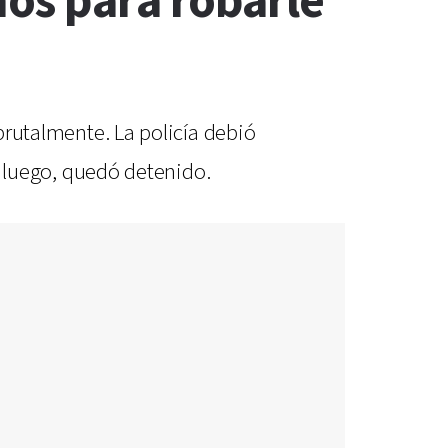
ños para robarle
 brutalmente. La policía debió
 y luego, quedó detenido.