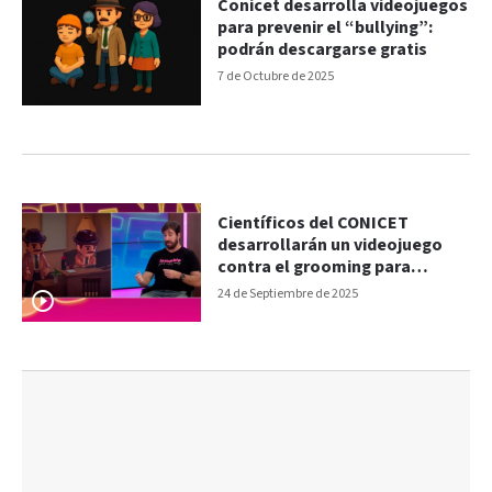
Conicet desarrolla videojuegos
para prevenir el “bullying”:
podrán descargarse gratis
7 de Octubre de 2025
Científicos del CONICET
desarrollarán un videojuego
contra el grooming para
proteger a los niños
24 de Septiembre de 2025