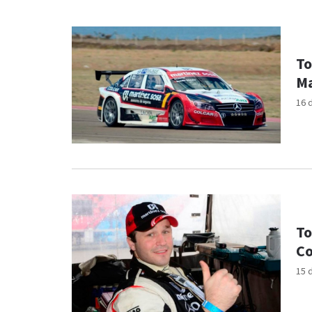
To
Ma
16 
To
Co
15 