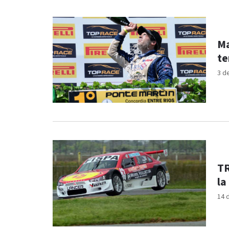
Ma
te
3 d
TR
la
14 