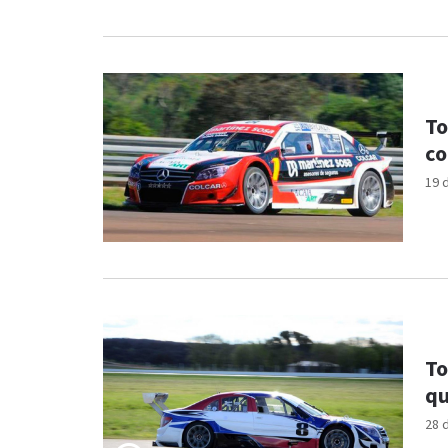
To
co
19 
To
qu
28 