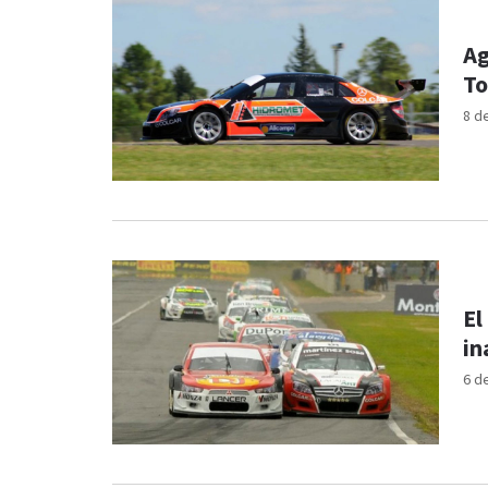
Ag
To
8 d
El
in
6 d