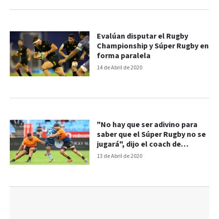
Evalúan disputar el Rugby
Championship y Súper Rugby en
forma paralela
14 de Abril de 2020
"No hay que ser adivino para
saber que el Súper Rugby no se
jugará", dijo el coach de
Jaguares
13 de Abril de 2020