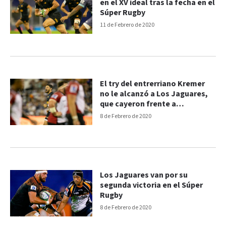
en el XV ideal tras la fecha en el
Súper Rugby
11 de Febrero de 2020
El try del entrerriano Kremer
no le alcanzó a Los Jaguares,
que cayeron frente a
Hurricanes
8 de Febrero de 2020
Los Jaguares van por su
segunda victoria en el Súper
Rugby
8 de Febrero de 2020