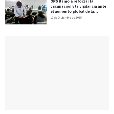
OPS llamó a reforzar la
vacunación y la vigilancia ante
el aumento global de la
influenza A H3N2
12 de Diciembre de 2025