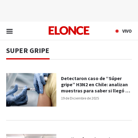
EN VIVO
VIVO
SUPER GRIPE
Detectaron caso de “Súper
gripe” H3N2 en Chile: analizan
muestras para saber si llegó a
Argentina
19 de Diciembre de 2025