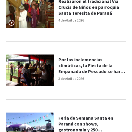
Realizaron el tradicional Vía
Crucis de Niños en parroquia
Santa Teresita de Paraná
4 de Abril de 2026
Por las inclemencias
climáticas, la Fiesta de la
Empanada de Pescado se hará
solo este Viernes Santo
3 de Abril de 2026
Feria de Semana Santa en
Paraná con shows,
gastronomía y 250