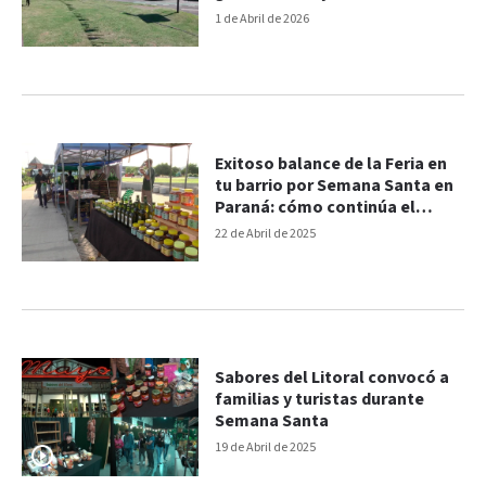
emprendedores
1 de Abril de 2026
Exitoso balance de la Feria en
tu barrio por Semana Santa en
Paraná: cómo continúa el
cronograma
22 de Abril de 2025
Sabores del Litoral convocó a
familias y turistas durante
Semana Santa
19 de Abril de 2025