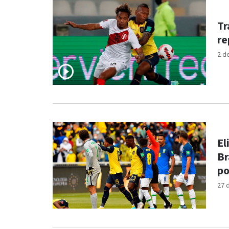
Tr
re
2 d
El
Br
po
27 