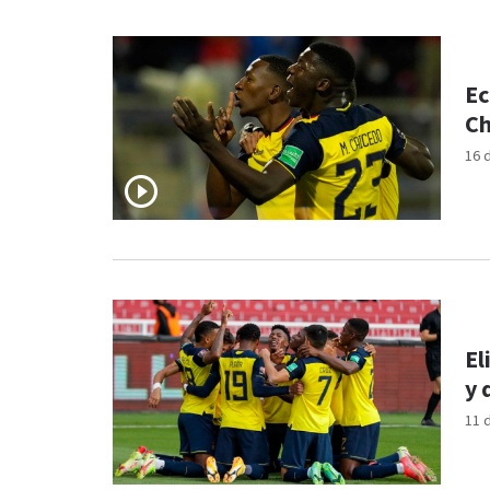
Ec
Ch
16 
El
y 
11 