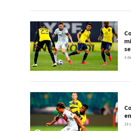
Co
mi
se
3 d
Co
em
23 