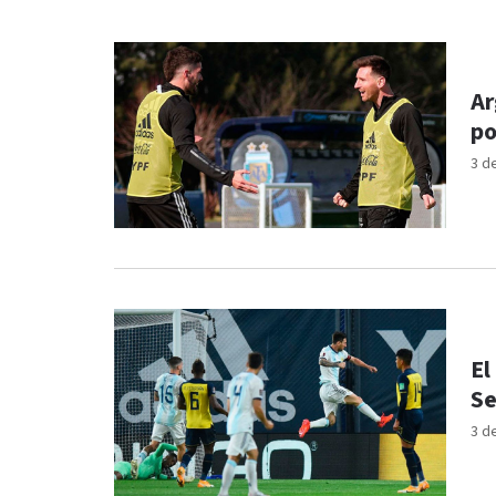
Ar
po
3 d
El
Se
3 d