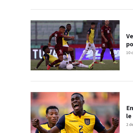
Ve
po
10 
En
le
2 d