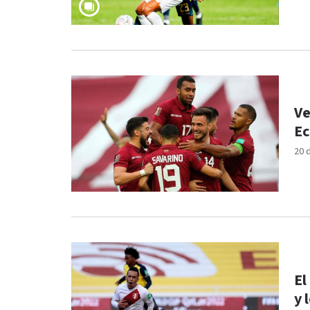
Ve
Ec
20 
El
y 