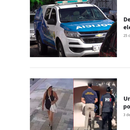
De
el
25 
Un
po
3 d