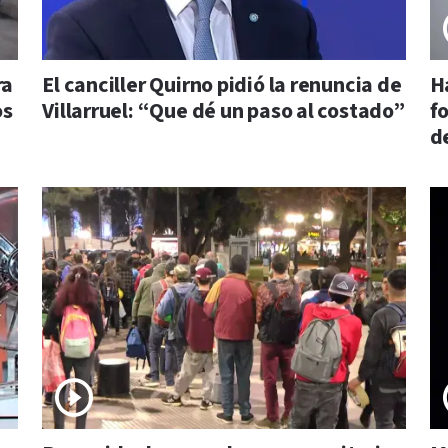
ra
El canciller Quirno pidió la renuncia de
H
os
Villarruel: “Que dé un paso al costado”
f
d