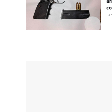
ar
co
13 