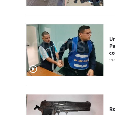
Un
Pa
co
19 
Ro