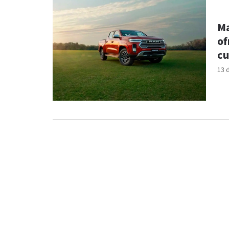
Ma
of
cu
13 