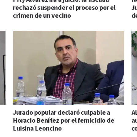
rechazó suspender el proceso por el
Ju
crimen de un vecino
d
Jurado popular declaró culpable a
A
Horacio Benítez por el femicidio de
a
Luisina Leoncino
c