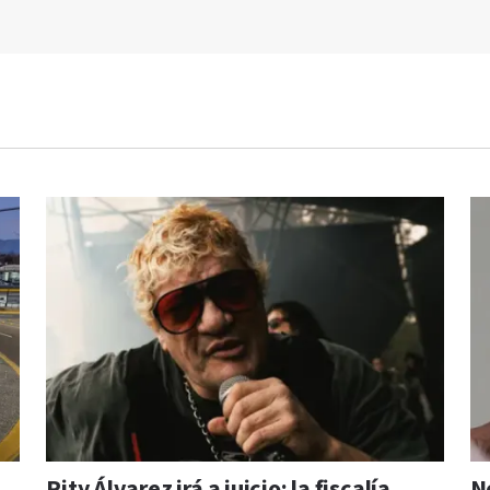
Pity Álvarez irá a juicio: la fiscalía
N