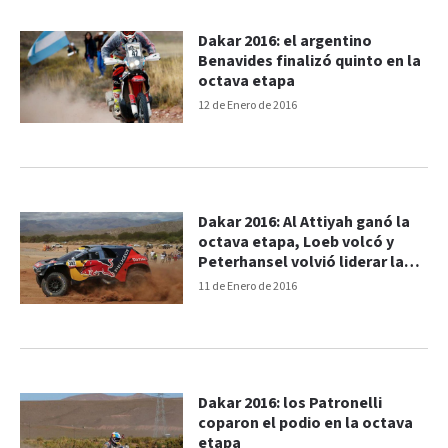
Dakar 2016: el argentino
Benavides finalizó quinto en la
octava etapa
12 de Enero de 2016
Dakar 2016: Al Attiyah ganó la
octava etapa, Loeb volcó y
Peterhansel volvió liderar la
genera
11 de Enero de 2016
Dakar 2016: los Patronelli
coparon el podio en la octava
etapa