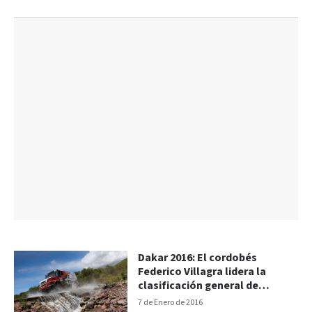
Dakar 2016: El cordobés
Federico Villagra lidera la
clasificación general de
camiones
7 de Enero de 2016