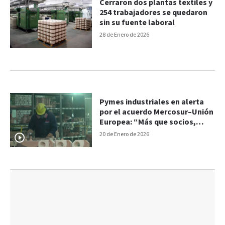
Cerraron dos plantas textiles y
254 trabajadores se quedaron
sin su fuente laboral
28 de Enero de 2026
Pymes industriales en alerta
por el acuerdo Mercosur–Unión
Europea: “Más que socios,
vamos a ser clientes”
20 de Enero de 2026