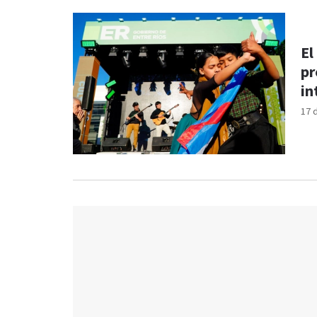
El
pr
in
17 