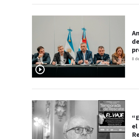
Am
de
pr
8 d
“E
el
Re