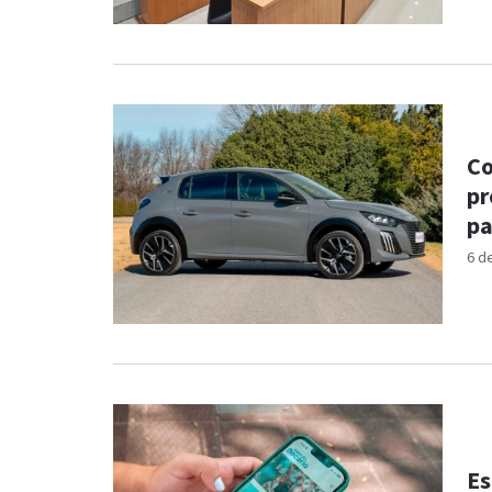
Co
pr
pa
6 d
Es