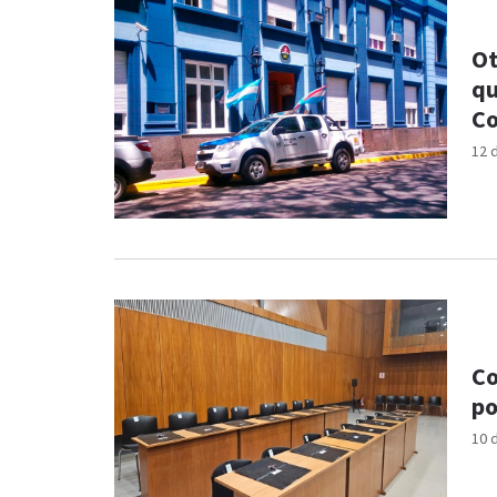
Ot
qu
Co
12 
Co
po
10 