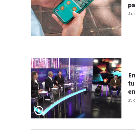
pa
4 d
En
tu
em
29 