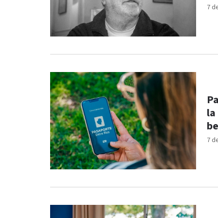
7 d
Pa
la
be
7 d