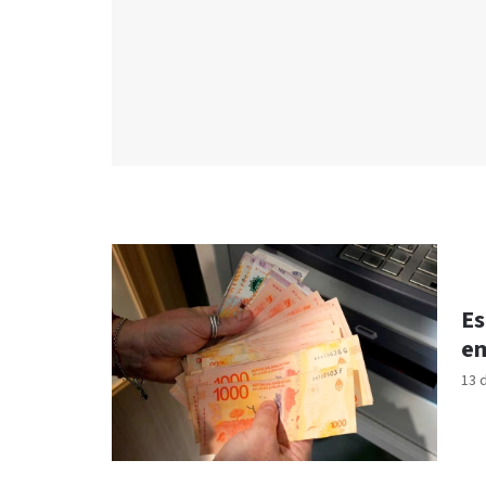
Es
em
13 