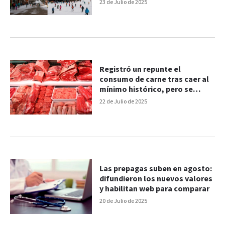
en Aspen
23 de Julio de 2025
Registró un repunte el
consumo de carne tras caer al
mínimo histórico, pero se
mantiene bajo
22 de Julio de 2025
Las prepagas suben en agosto:
difundieron los nuevos valores
y habilitan web para comparar
20 de Julio de 2025