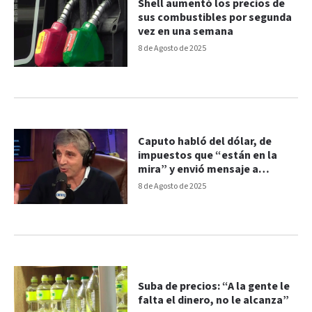
Shell aumentó los precios de
sus combustibles por segunda
vez en una semana
8 de Agosto de 2025
Caputo habló del dólar, de
impuestos que “están en la
mira” y envió mensaje a
empresarios
8 de Agosto de 2025
Suba de precios: “A la gente le
falta el dinero, no le alcanza”