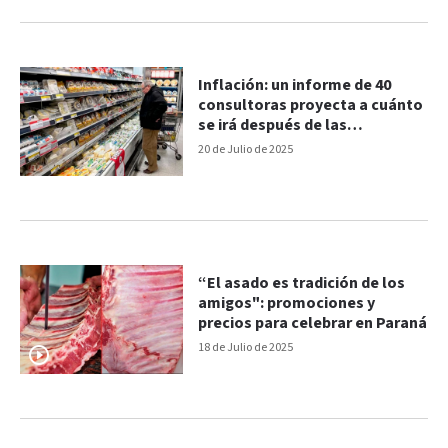
Inflación: un informe de 40
consultoras proyecta a cuánto
se irá después de las
elecciones
20 de Julio de 2025
“El asado es tradición de los
amigos": promociones y
precios para celebrar en Paraná
18 de Julio de 2025