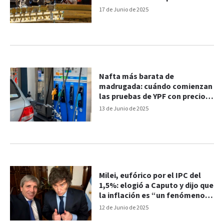
inflación
17 de Junio de 2025
Nafta más barata de
madrugada: cuándo comienzan
las pruebas de YPF con precios
segmentados con IA
13 de Junio de 2025
Milei, eufórico por el IPC del
1,5%: elogió a Caputo y dijo que
la inflación es “un fenómeno
monetario”
12 de Junio de 2025