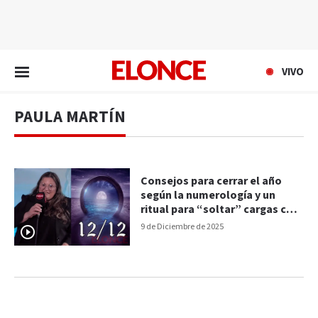
EN VIVO
VIVO
PAULA MARTÍN
Consejos para cerrar el año
según la numerología y un
ritual para “soltar” cargas con
el portal 12/12
9 de Diciembre de 2025