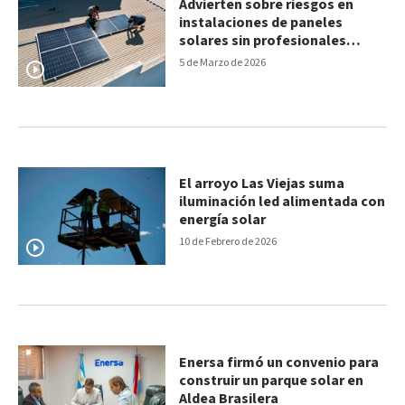
Advierten sobre riesgos en
instalaciones de paneles
solares sin profesionales
matriculados
5 de Marzo de 2026
El arroyo Las Viejas suma
iluminación led alimentada con
energía solar
10 de Febrero de 2026
Enersa firmó un convenio para
construir un parque solar en
Aldea Brasilera