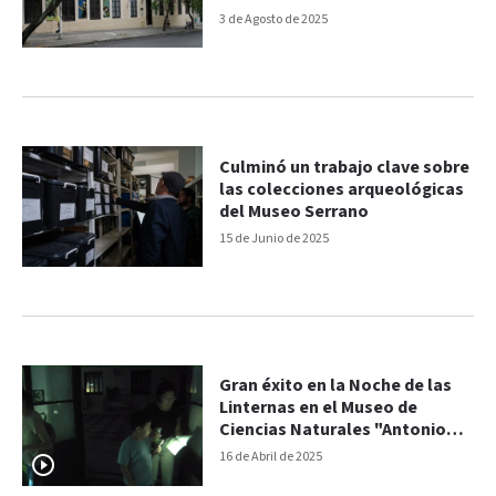
entrevistas
3 de Agosto de 2025
Culminó un trabajo clave sobre
las colecciones arqueológicas
del Museo Serrano
15 de Junio de 2025
Gran éxito en la Noche de las
Linternas en el Museo de
Ciencias Naturales "Antonio
Serrano"
16 de Abril de 2025