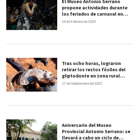
El Museo Antonio Serrano
propone actividades durante
los feriados de carnaval en
Paraná
14 de Febrero de 2026
Tras ocho horas, lograron
retirar los restos fósiles del
gliptodonte en zona rural
entrerriana
17 de Septiembre de 2025
Aniversario del Museo
Provincial Antonio Serrano: se
llevará a cabo un ciclo de