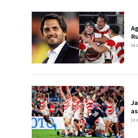
Ag
Ru
18 
Ja
as
13 