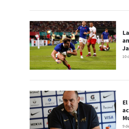
La
am
J
10 
El
ac
M
9 d