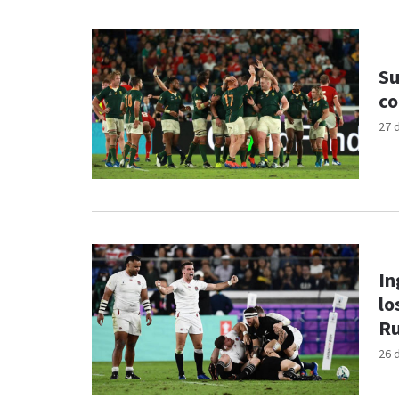
Su
co
27 
In
lo
R
26 