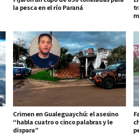
la pesca en el río Paraná
t
m
Crimen en Gualeguaychú: el asesino
F
“habla cuatro o cinco palabras y le
c
dispara”
pe