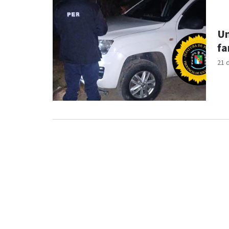
Un
fa
21 