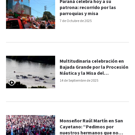
Paraná celebra hoy a su
patrona: recorrido por las
parroquias y misa
7 de Octubre de 2025
Multitudinaria celebración en
Bajada Grande por la Procesión
Náutica y la Misa del
Inmaculado Corazón de María
14 de Septiembre de 2025
Monseñor Raúl Martín en San
Cayetano: “Pedimos por
nuestros hermanos que no