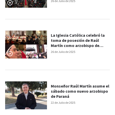
en el corazón”
26 de Julio de 2025
La Iglesia Católica celebró la
toma de posesión de Raúl
Martín como arzobispo de
Paraná
26 de Julio de 2025
Monseñor Raúl Martín asume el
sábado como nuevo arzobispo
de Paraná
22 de Julio de 2025