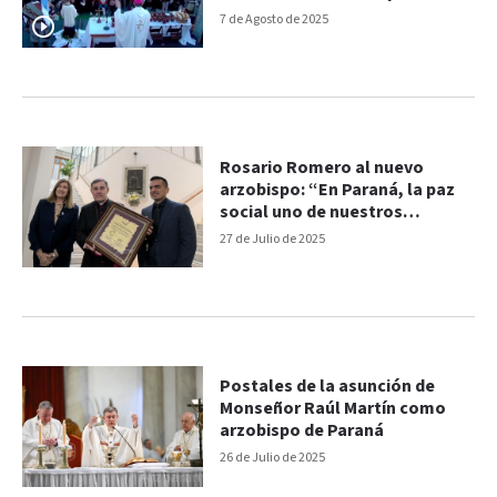
tienen trabajo”
7 de Agosto de 2025
Rosario Romero al nuevo
arzobispo: “En Paraná, la paz
social uno de nuestros
valores”
27 de Julio de 2025
Postales de la asunción de
Monseñor Raúl Martín como
arzobispo de Paraná
26 de Julio de 2025