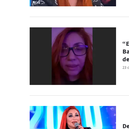
“E
Ba
de
23 
De