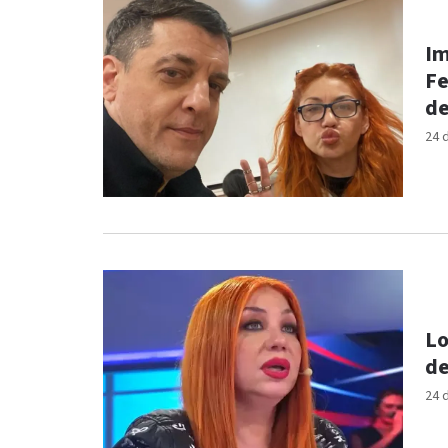
Im
Fe
d
24 
Lo
de
24 