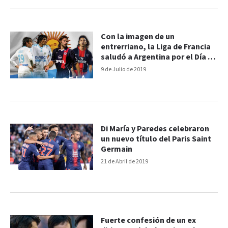
Con la imagen de un
entrerriano, la Liga de Francia
saludó a Argentina por el Día de
la Independencia
9 de Julio de 2019
Di María y Paredes celebraron
un nuevo título del Paris Saint
Germain
21 de Abril de 2019
Fuerte confesión de un ex