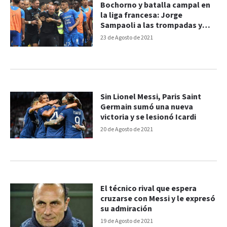
Bochorno y batalla campal en
la liga francesa: Jorge
Sampaoli a las trompadas y
escoltado
23 de Agosto de 2021
Sin Lionel Messi, Paris Saint
Germain sumó una nueva
victoria y se lesionó Icardi
20 de Agosto de 2021
El técnico rival que espera
cruzarse con Messi y le expresó
su admiración
19 de Agosto de 2021