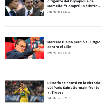
dirigente del Olympique de
Marsella: "Compré un árbitro y
drogamos a los jugadores del
3 de Marzo de 2019
PSG"
Marcelo Bielsa perdió su litigio
contra el Lille
5 de Marzo de 2018
Di María se anotó en la victoria
del Paris Saint Germain frente
al Troyes
3 de Marzo de 2018