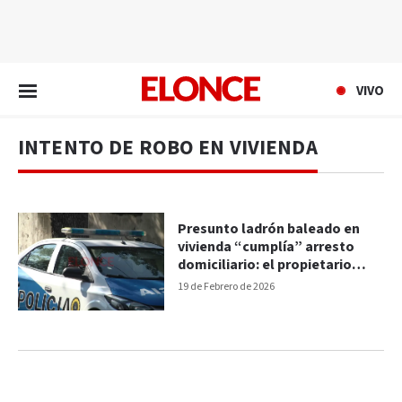
EN VIVO
VIVO
INTENTO DE ROBO EN VIVIENDA
Presunto ladrón baleado en
vivienda “cumplía” arresto
domiciliario: el propietario
sería policía
19 de Febrero de 2026