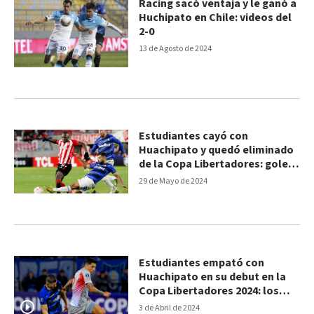
Racing sacó ventaja y le ganó a
Huchipato en Chile: videos del
2-0
13 de Agosto de 2024
Estudiantes cayó con
Huachipato y quedó eliminado
de la Copa Libertadores: goles
del 4-3
29 de Mayo de 2024
Estudiantes empató con
Huachipato en su debut en la
Copa Libertadores 2024: los
goles
3 de Abril de 2024