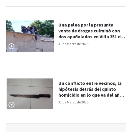
Una pelea por la presunta
venta de drogas culminó con
dos apuñalados en Villa 351 de
Paraná
31 de Marzo de 2025
Un conflicto entre vecinos, la
hipótesis detrás del quinto
homicidio en lo que va del año
en Paraná
31 de Marzo de 2025