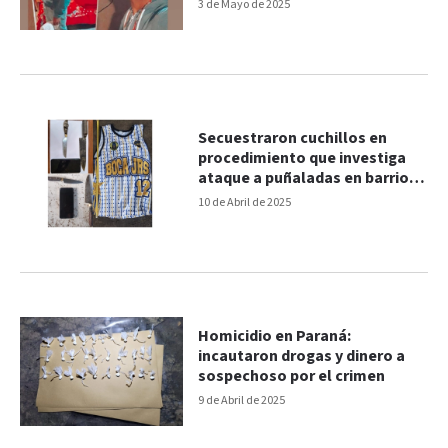
adolescentes de 16 años
3 de Mayo de 2025
Secuestraron cuchillos en
procedimiento que investiga
ataque a puñaladas en barrio
de Paraná
10 de Abril de 2025
Homicidio en Paraná:
incautaron drogas y dinero a
sospechoso por el crimen
9 de Abril de 2025