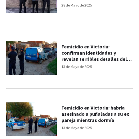
28 de Mayo de 2025
Femicidio en Victoria:
confirman identidades y
revelan terribles detalles del
crimen
13 de Mayo de 2025
Femicidio en Victoria: habría
asesinado a puñaladas a su ex
pareja mientras dormía
13 de Mayo de 2025