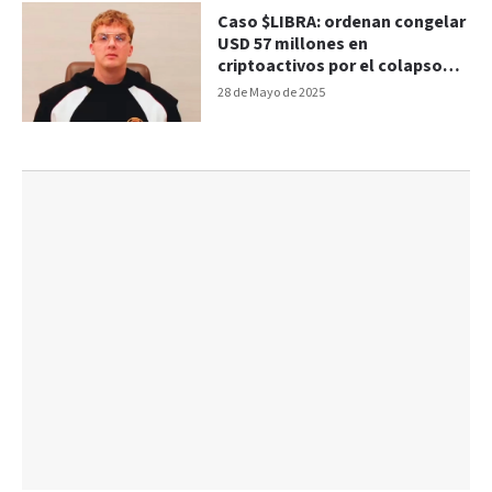
Caso $LIBRA: ordenan congelar
USD 57 millones en
criptoactivos por el colapso
del token
28 de Mayo de 2025