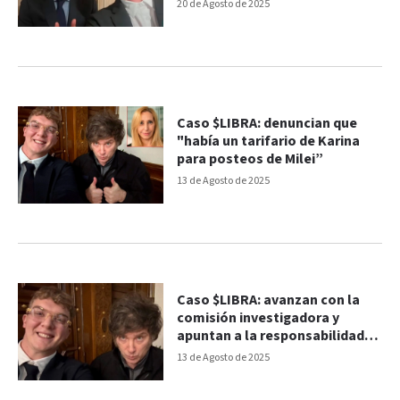
20 de Agosto de 2025
Caso $LIBRA: denuncian que
"había un tarifario de Karina
para posteos de Milei”
13 de Agosto de 2025
Caso $LIBRA: avanzan con la
comisión investigadora y
apuntan a la responsabilidad
de Milei
13 de Agosto de 2025