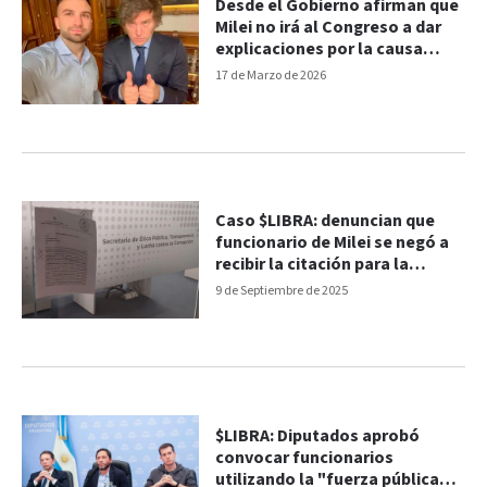
Desde el Gobierno afirman que
Milei no irá al Congreso a dar
explicaciones por la causa
$Libra
17 de Marzo de 2026
Caso $LIBRA: denuncian que
funcionario de Milei se negó a
recibir la citación para la
comisión investigadora
9 de Septiembre de 2025
$LIBRA: Diputados aprobó
convocar funcionarios
utilizando la "fuerza pública" y