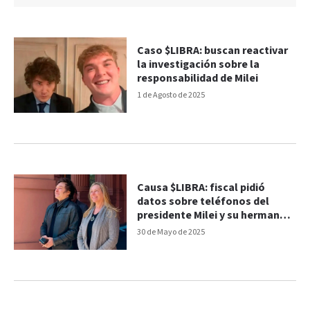
Caso $LIBRA: buscan reactivar
la investigación sobre la
responsabilidad de Milei
1 de Agosto de 2025
Causa $LIBRA: fiscal pidió
datos sobre teléfonos del
presidente Milei y su hermana
Karina
30 de Mayo de 2025