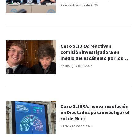
apuntan a Karina Milei y Espert
2 de Septiembre de 2025
Caso $LIBRA: reactivan
comisión investigadora en
medio del escándalo por los
audios sobre coimas
26 de Agosto de 2025
Caso $LIBRA: nueva resolución
en Diputados para investigar el
rol de Milei
21 de Agosto de 2025