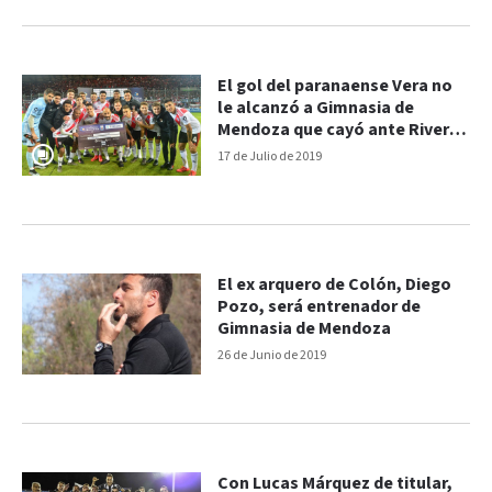
El gol del paranaense Vera no
le alcanzó a Gimnasia de
Mendoza que cayó ante River
por penales
17 de Julio de 2019
El ex arquero de Colón, Diego
Pozo, será entrenador de
Gimnasia de Mendoza
26 de Junio de 2019
Con Lucas Márquez de titular,