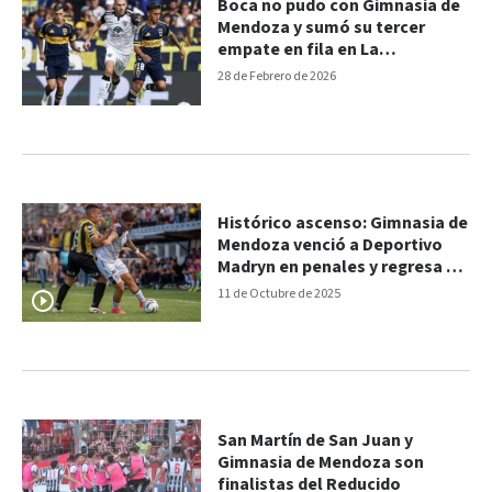
Boca no pudo con Gimnasia de
Mendoza y sumó su tercer
empate en fila en La
Bombonera
28 de Febrero de 2026
Histórico ascenso: Gimnasia de
Mendoza venció a Deportivo
Madryn en penales y regresa a
la Primera División
11 de Octubre de 2025
San Martín de San Juan y
Gimnasia de Mendoza son
finalistas del Reducido