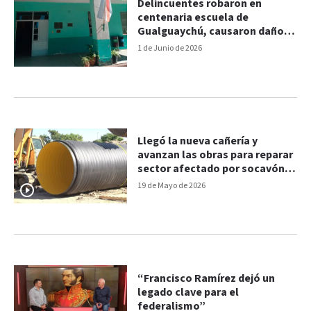
Delincuentes robaron en
centenaria escuela de
Gualguaychú, causaron daños
y “desvalijaron” el comedor
1 de Junio de 2026
Llegó la nueva cañería y
avanzan las obras para reparar
sector afectado por socavón
en barrio Francisco Ramírez
19 de Mayo de 2026
“Francisco Ramírez dejó un
legado clave para el
federalismo”