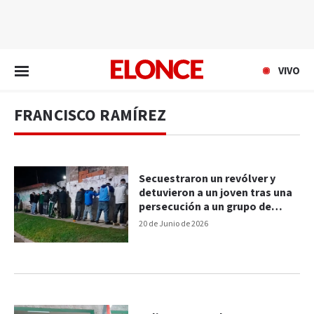
EN VIVO
VIVO
FRANCISCO RAMÍREZ
Secuestraron un revólver y
detuvieron a un joven tras una
persecución a un grupo de
menores en Paraná
20 de Junio de 2026