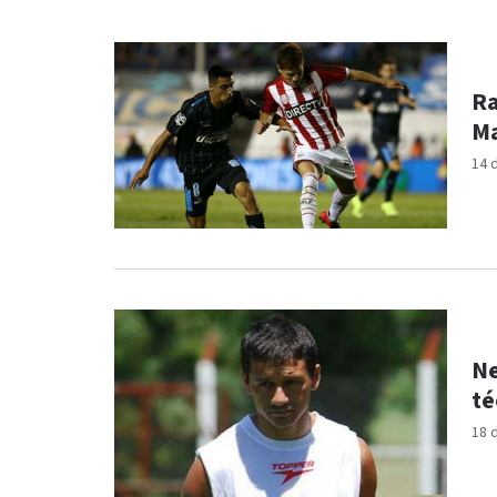
Ra
Ma
14 
Ne
té
18 