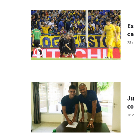
Es
ca
28 
Ju
co
26 