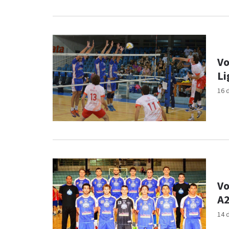
Vo
Li
16 
Vo
A2
14 