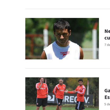
Ne
cu
7 d
Ga
Es
5 d