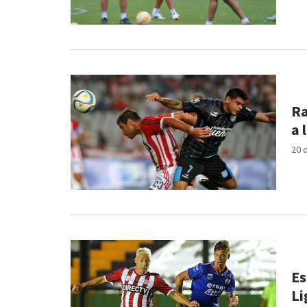
Ra
a 
20 
Es
Li