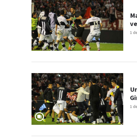
Ma
ve
1 d
Un
Gi
1 d