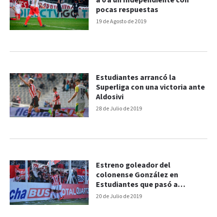
a 0 a un Independiente con
pocas respuestas
19 de Agosto de 2019
Estudiantes arrancó la
Superliga con una victoria ante
Aldosivi
28 de Julio de 2019
Estreno goleador del
colonense González en
Estudiantes que pasó a
octavos de la Copa Argentina
20 de Julio de 2019