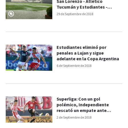
San Lorenzo - Atlético
Tucumán y Estudiantes -
Newell's
29 de Septiembre de 2018
Estudiantes eliminó por
penales a Lujan y sigue
adelante en la Copa Argentina
6 de Septiembre de 2018
Superliga: Con un gol
polémico, Independiente
rescató un empate ante
Estudiantes
2 de Septiembre de 2018