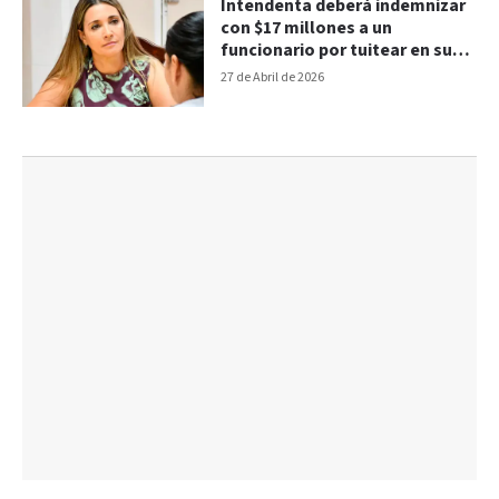
Intendenta deberá indemnizar
con $17 millones a un
funcionario por tuitear en su
contra
27 de Abril de 2026