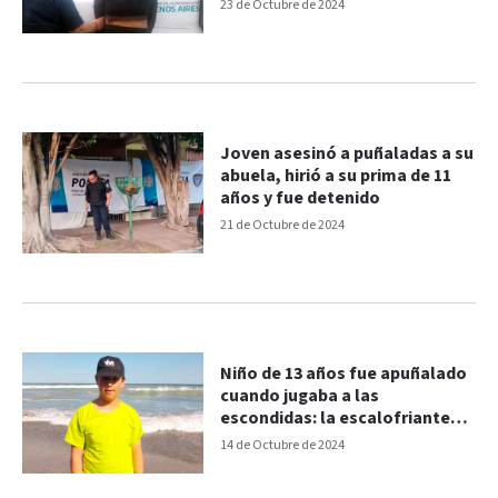
escupía”
23 de Octubre de 2024
Joven asesinó a puñaladas a su
abuela, hirió a su prima de 11
años y fue detenido
21 de Octubre de 2024
Niño de 13 años fue apuñalado
cuando jugaba a las
escondidas: la escalofriante
hipótesis
14 de Octubre de 2024