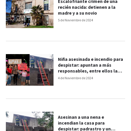
Escalofriante crimen de una
recién nacida: detienen a la
madre y a su novio
5 de Noviembre de 2024
Niña asesinada e incendio para
despistar: apuntan a más
responsables, entre ellos la
madre
4 de Noviembre de 2024
Asesinan a una nena e
incendian la casa para
despistar: padrastro y un