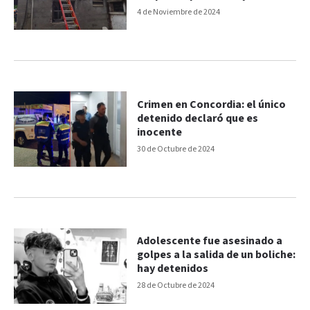
amigo, detenidos
4 de Noviembre de 2024
Crimen en Concordia: el único
detenido declaró que es
inocente
30 de Octubre de 2024
Adolescente fue asesinado a
golpes a la salida de un boliche:
hay detenidos
28 de Octubre de 2024