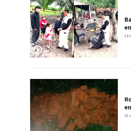
Ba
en
14 
Ro
en
25 