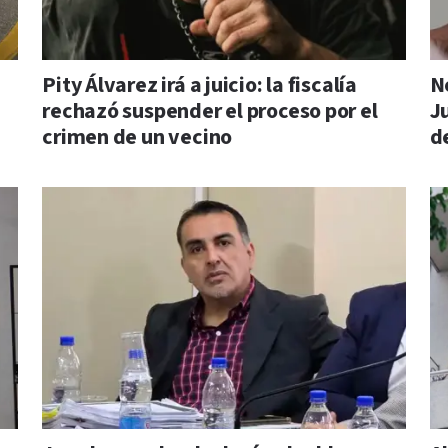
Pity Álvarez irá a juicio: la fiscalía
N
rechazó suspender el proceso por el
Ju
crimen de un vecino
d