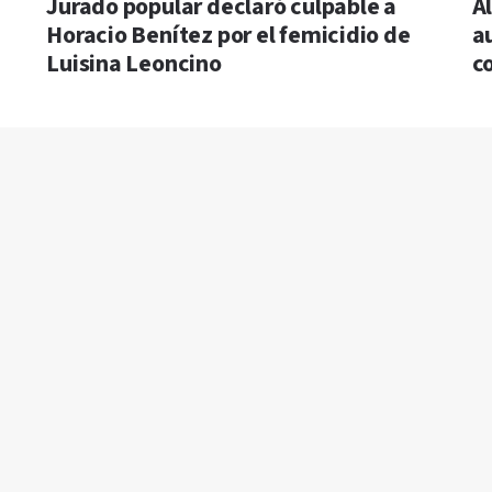
Jurado popular declaró culpable a
A
Horacio Benítez por el femicidio de
a
Luisina Leoncino
c